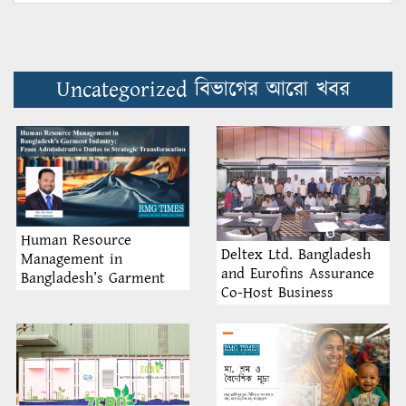
Uncategorized বিভাগের আরো খবর
Human Resource
Deltex Ltd. Bangladesh
Management in
and Eurofins Assurance
Bangladesh’s Garment
Co-Host Business
Industry: From
Partner Seminar 2025
Administrative Duties to
Strategic Transformation