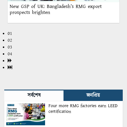
New GSP of UK: Bangladesh’s RMG export
prospects brighten
01
02
03
04
সর্বশেষ
জনপ্রিয়
Four more RMG factories earn LEED
certification