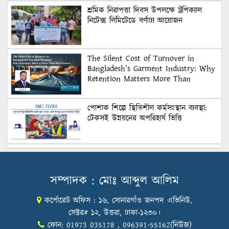
শ্রমিক নিরাপত্তা দিবস উপলক্ষে ট্রপিক্যাল
নিটেক্স লিমিটেডে বর্ণাঢ্য আয়োজন
The Silent Cost of Turnover in
Bangladesh’s Garment Industry: Why
Retention Matters More Than
Recruitment
পোশাক শিল্পে স্থিতিশীল কর্মসংস্থান ব্যবস্থা:
টেকসই উন্নয়নের অপরিহার্য ভিত্তি
শুল্কের দেয়াল ভাঙার সুযোগ: মার্কিন বাজারে
বাংলাদেশের বড় পরীক্ষা
সম্পাদক : মোঃ আব্দুল আলিম
কর্পোরেট অফিস : ১৬, সোনারগাঁও জনপদ এভিনিউ,
Honoring Excellence: Texstream
Fashion Ltd. Rewards Best Workers–
সেক্টর# ১২, উত্তরা, ঢাকা-১২৩০।
2026
ফোন: 01973 035178 , 096391-55162(নিউজ)