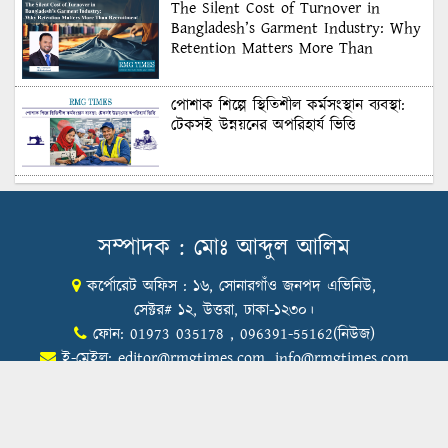
The Silent Cost of Turnover in
Bangladesh’s Garment Industry: Why
Retention Matters More Than
Recruitment
পোশাক শিল্পে স্থিতিশীল কর্মসংস্থান ব্যবস্থা:
টেকসই উন্নয়নের অপরিহার্য ভিত্তি
শুল্কের দেয়াল ভাঙার সুযোগ: মার্কিন বাজারে
বাংলাদেশের বড় পরীক্ষা
সম্পাদক : মোঃ আব্দুল আলিম
কর্পোরেট অফিস : ১৬, সোনারগাঁও জনপদ এভিনিউ,
Honoring Excellence: Texstream
Fashion Ltd. Rewards Best Workers–
সেক্টর# ১২, উত্তরা, ঢাকা-১২৩০।
2026
ফোন: 01973 035178 , 096391-55162(নিউজ)
ই-মেইল:
editor@rmgtimes.com
,
info@rmgtimes.com
Control Union Bangladesh Hosts
Country’s First-Ever Carbon-Neutral
Sustainability Conference