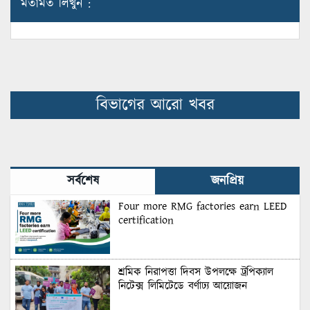
মতামত লিখুন :
বিভাগের আরো খবর
সর্বশেষ
জনপ্রিয়
Four more RMG factories earn LEED
certification
শ্রমিক নিরাপত্তা দিবস উপলক্ষে ট্রপিক্যাল
নিটেক্স লিমিটেডে বর্ণাঢ্য আয়োজন