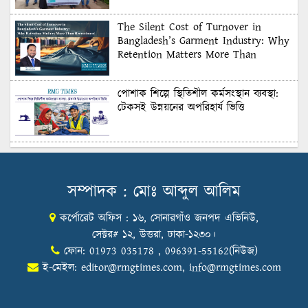
The Silent Cost of Turnover in
Bangladesh’s Garment Industry: Why
Retention Matters More Than
Recruitment
পোশাক শিল্পে স্থিতিশীল কর্মসংস্থান ব্যবস্থা:
টেকসই উন্নয়নের অপরিহার্য ভিত্তি
শুল্কের দেয়াল ভাঙার সুযোগ: মার্কিন বাজারে
বাংলাদেশের বড় পরীক্ষা
সম্পাদক : মোঃ আব্দুল আলিম
কর্পোরেট অফিস : ১৬, সোনারগাঁও জনপদ এভিনিউ,
Honoring Excellence: Texstream
Fashion Ltd. Rewards Best Workers–
সেক্টর# ১২, উত্তরা, ঢাকা-১২৩০।
2026
ফোন: 01973 035178 , 096391-55162(নিউজ)
ই-মেইল:
editor@rmgtimes.com
,
info@rmgtimes.com
Control Union Bangladesh Hosts
Country’s First-Ever Carbon-Neutral