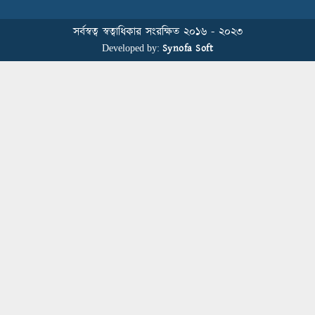
Sustainability Conference
সর্বস্বত্ব স্বত্বাধিকার সংরক্ষিত ২০১৬ - ২০২৩
Synofa Soft
Developed by:
বিডিআরএমজিপি এফএনএফ ফাউন্ডেশনের
৫ম প্রতিষ্ঠাদিবস উদযাপন
Human Resource Management in
Bangladesh’s Garment Industry: From
Administrative Duties to Strategic
Transformation
স্বাস্থ্য সচেতনতা বাড়াতে মাধবপুরে মহানগর
পাবলিক স্কুলে আরকে নিট ডাইং মিলসের
স্বাস্থ্যবিধি ও প্রাথমিক চিকিৎসা প্রশিক্ষণ
Fakir Fashion and Epyllion Represent
Bangladesh at UN SDG Forum 2025
in Bangkok, Thailand