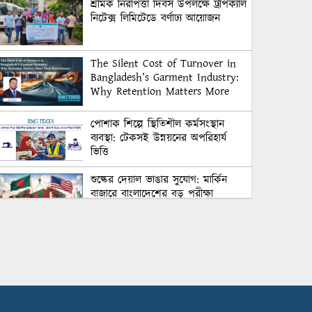
শ্রমিক নিরাপত্তা দিবস উপলক্ষে ট্রপিক্যাল
নিটেক্স লিমিটেডে বর্ণাঢ্য আয়োজন
The Silent Cost of Turnover in
Bangladesh’s Garment Industry:
Why Retention Matters More
Than Recruitment
পোশাক শিল্পে স্থিতিশীল কর্মসংস্থান
ব্যবস্থা: টেকসই উন্নয়নের অপরিহার্য
ভিত্তি
শুল্কের দেয়াল ভাঙার সুযোগ: মার্কিন
বাজারে বাংলাদেশের বড় পরীক্ষা
Honoring Excellence: Texstream
Fashion Ltd. Rewards Best
Workers–2026
Control Union Bangladesh Hosts