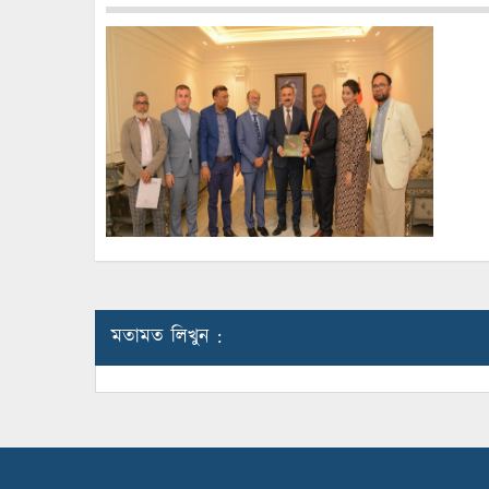
মতামত লিখুন :