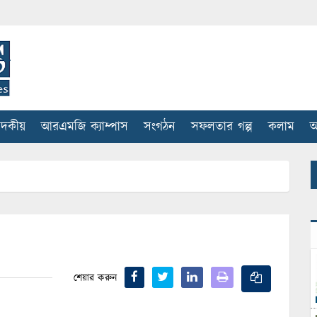
াদকীয়
আরএমজি ক্যাম্পাস
সংগঠন
সফলতার গল্প
কলাম
আ
শেয়ার করুন