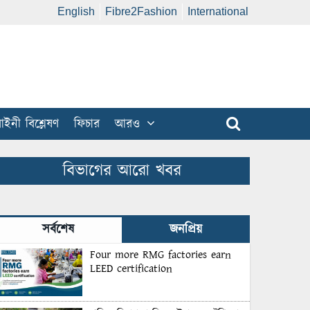
English
Fibre2Fashion
International
ইনী বিশ্লেষণ
ফিচার
আরও
বিভাগের আরো খবর
সর্বশেষ
জনপ্রিয়
Four more RMG factories earn
LEED certification