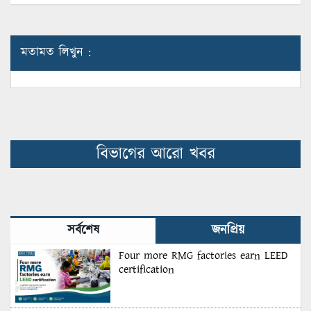
মতামত লিখুন :
বিভাগের আরো খবর
সর্বশেষ
জনপ্রিয়
Four more RMG factories earn LEED
certification