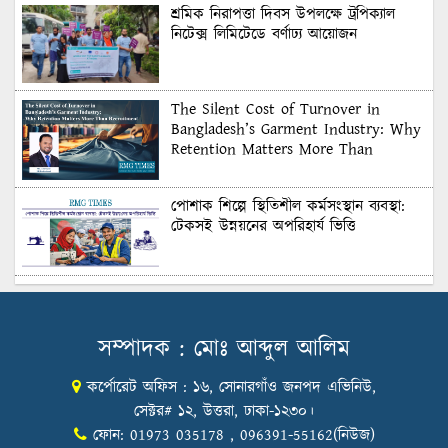
শ্রমিক নিরাপত্তা দিবস উপলক্ষে ট্রপিক্যাল
নিটেক্স লিমিটেডে বর্ণাঢ্য আয়োজন
The Silent Cost of Turnover in
Bangladesh’s Garment Industry: Why
Retention Matters More Than
Recruitment
পোশাক শিল্পে স্থিতিশীল কর্মসংস্থান ব্যবস্থা:
টেকসই উন্নয়নের অপরিহার্য ভিত্তি
শুল্কের দেয়াল ভাঙার সুযোগ: মার্কিন বাজারে
বাংলাদেশের বড় পরীক্ষা
সম্পাদক : মোঃ আব্দুল আলিম
কর্পোরেট অফিস : ১৬, সোনারগাঁও জনপদ এভিনিউ,
Honoring Excellence: Texstream
Fashion Ltd. Rewards Best Workers–
সেক্টর# ১২, উত্তরা, ঢাকা-১২৩০।
2026
ফোন: 01973 035178 , 096391-55162(নিউজ)