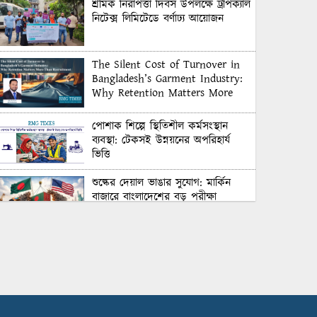
শ্রমিক নিরাপত্তা দিবস উপলক্ষে ট্রপিক্যাল
নিটেক্স লিমিটেডে বর্ণাঢ্য আয়োজন
The Silent Cost of Turnover in
Bangladesh’s Garment Industry:
Why Retention Matters More
Than Recruitment
পোশাক শিল্পে স্থিতিশীল কর্মসংস্থান
ব্যবস্থা: টেকসই উন্নয়নের অপরিহার্য
ভিত্তি
শুল্কের দেয়াল ভাঙার সুযোগ: মার্কিন
বাজারে বাংলাদেশের বড় পরীক্ষা
Honoring Excellence: Texstream
Fashion Ltd. Rewards Best
Workers–2026
Control Union Bangladesh Hosts