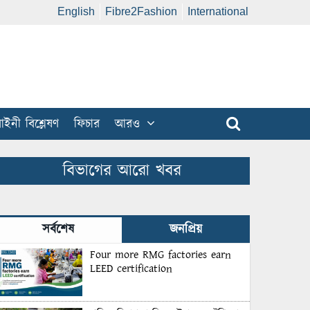
English
Fibre2Fashion
International
ইনী বিশ্লেষণ
ফিচার
আরও
বিভাগের আরো খবর
সর্বশেষ
জনপ্রিয়
Four more RMG factories earn
LEED certification