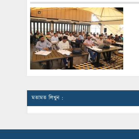
মতামত লিখুন :