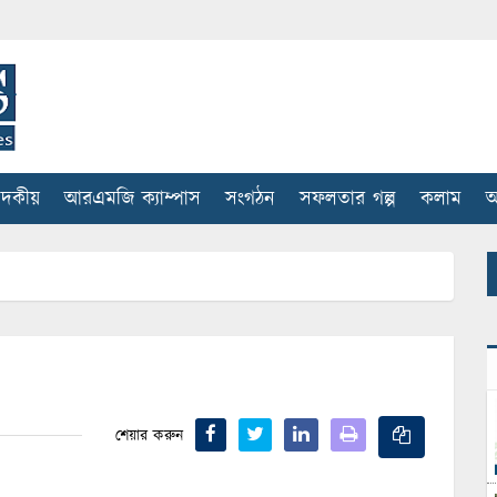
াদকীয়
আরএমজি ক্যাম্পাস
সংগঠন
সফলতার গল্প
কলাম
আ
শেয়ার করুন