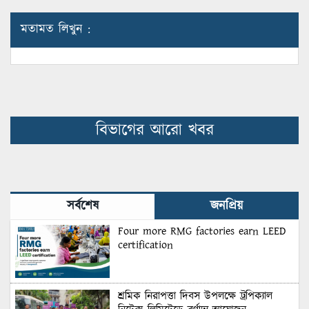
মতামত লিখুন :
বিভাগের আরো খবর
সর্বশেষ
জনপ্রিয়
Four more RMG factories earn LEED
certification
শ্রমিক নিরাপত্তা দিবস উপলক্ষে ট্রপিক্যাল