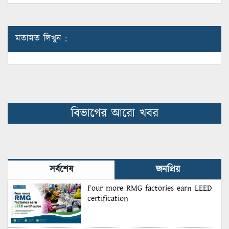
মতামত লিখুন :
বিভাগের আরো খবর
সর্বশেষ
জনপ্রিয়
Four more RMG factories earn LEED
certification