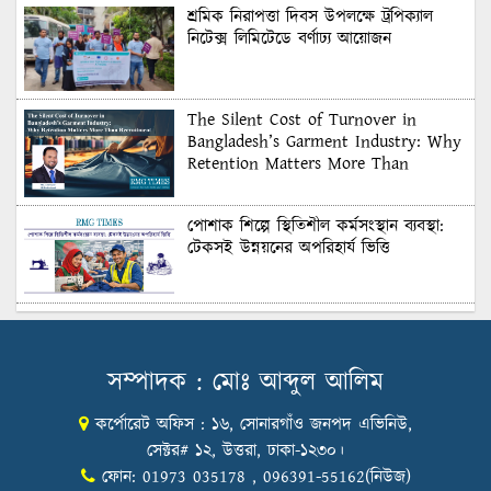
শ্রমিক নিরাপত্তা দিবস উপলক্ষে ট্রপিক্যাল
নিটেক্স লিমিটেডে বর্ণাঢ্য আয়োজন
The Silent Cost of Turnover in
Bangladesh’s Garment Industry: Why
Retention Matters More Than
Recruitment
পোশাক শিল্পে স্থিতিশীল কর্মসংস্থান ব্যবস্থা:
টেকসই উন্নয়নের অপরিহার্য ভিত্তি
শুল্কের দেয়াল ভাঙার সুযোগ: মার্কিন বাজারে
বাংলাদেশের বড় পরীক্ষা
সম্পাদক : মোঃ আব্দুল আলিম
কর্পোরেট অফিস : ১৬, সোনারগাঁও জনপদ এভিনিউ,
Honoring Excellence: Texstream
Fashion Ltd. Rewards Best Workers–
সেক্টর# ১২, উত্তরা, ঢাকা-১২৩০।
2026
ফোন: 01973 035178 , 096391-55162(নিউজ)