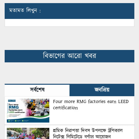
মতামত লিখুন :
বিভাগের আরো খবর
সর্বশেষ
জনপ্রিয়
Four more RMG factories earn LEED
certification
শ্রমিক নিরাপত্তা দিবস উপলক্ষে ট্রপিক্যাল
নিটেক্স লিমিটেডে বর্ণাঢ্য আয়োজন