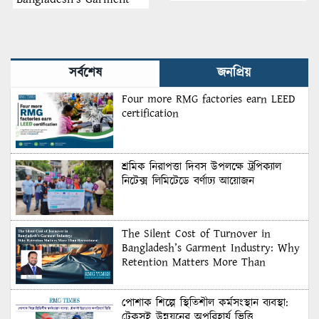
Industry: Why Retention
Matters More Than
Recruitment
সর্বশেষ
জনপ্রিয়
Four more RMG factories earn LEED
certification
শ্রমিক নিরাপত্তা দিবস উপলক্ষে ট্রপিক্যাল
নিটেক্স লিমিটেডে বর্ণাঢ্য আয়োজন
The Silent Cost of Turnover in
Bangladesh’s Garment Industry: Why
Retention Matters More Than
Recruitment
পোশাক শিল্পে স্থিতিশীল কর্মসংস্থান ব্যবস্থা:
টেকসই উন্নয়নের অপরিহার্য ভিত্তি