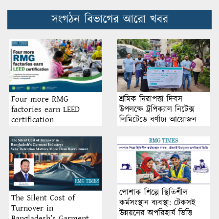
সংগঠন বিভাগের আরো খবর
শ্রমিক নিরাপত্তা দিবস
Four more RMG
উপলক্ষে ট্রপিক্যাল নিটেক্স
factories earn LEED
লিমিটেডে বর্ণাঢ্য আয়োজন
certification
পোশাক শিল্পে স্থিতিশীল
The Silent Cost of
কর্মসংস্থান ব্যবস্থা: টেকসই
Turnover in
উন্নয়নের অপরিহার্য ভিত্তি
Bangladesh’s Garment