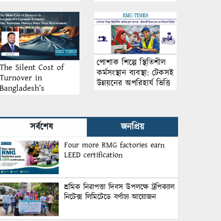
আয়োজন
পোশাক শিল্পে স্থিতিশীল
The Silent Cost of
কর্মসংস্থান ব্যবস্থা: টেকসই
Turnover in
উন্নয়নের অপরিহার্য ভিত্তি
Bangladesh’s
Garment Industry:
Why Retention
Matters More Than
সর্বশেষ
জনপ্রিয়
Recruitment
Four more RMG factories earn
LEED certification
শ্রমিক নিরাপত্তা দিবস উপলক্ষে ট্রপিক্যাল
নিটেক্স লিমিটেডে বর্ণাঢ্য আয়োজন