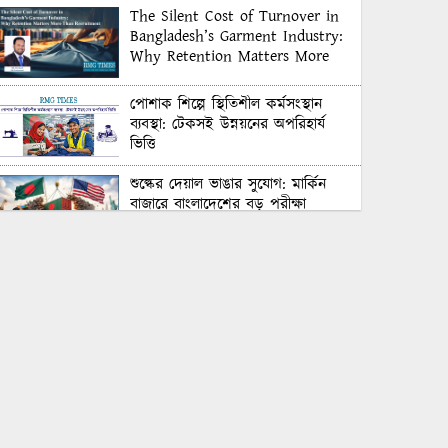
The Silent Cost of Turnover in
Bangladesh’s Garment Industry:
Why Retention Matters More
Than Recruitment
পোশাক শিল্পে স্থিতিশীল কর্মসংস্থান
ব্যবস্থা: টেকসই উন্নয়নের অপরিহার্য
ভিত্তি
শুল্কের দেয়াল ভাঙার সুযোগ: মার্কিন
বাজারে বাংলাদেশের বড় পরীক্ষা
Honoring Excellence: Texstream
Fashion Ltd. Rewards Best
Workers–2026
Control Union Bangladesh Hosts
Country’s First-Ever Carbon-
Neutral Sustainability Conference