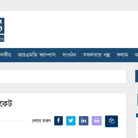
াদকীয়
আরএমজি ক্যাম্পাস
সংগঠন
সফলতার গল্প
কলাম
আ
াকেট
শেয়ার করুন