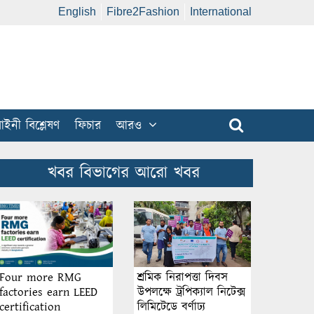
English
Fibre2Fashion
International
ইনী বিশ্লেষণ
ফিচার
আরও
খবর বিভাগের আরো খবর
শ্রমিক নিরাপত্তা দিবস
Four more RMG
উপলক্ষে ট্রপিক্যাল নিটেক্স
factories earn LEED
লিমিটেডে বর্ণাঢ্য
certification