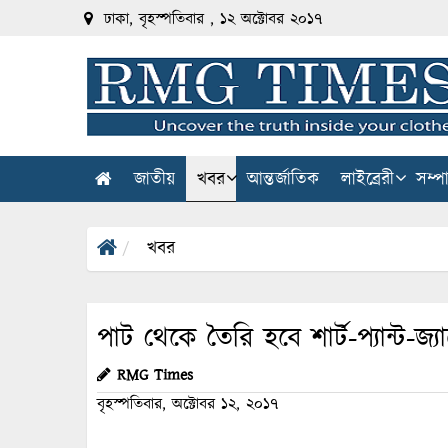
ঢাকা, বৃহস্পতিবার , ১২ অক্টোবর ২০১৭
জাতীয়
খবর
আন্তর্জাতিক
লাইব্রেরী
সম্প
খবর
পাট থেকে তৈরি হবে শার্ট-প্যান্ট-জ্য
RMG Times
বৃহস্পতিবার, অক্টোবর ১২, ২০১৭