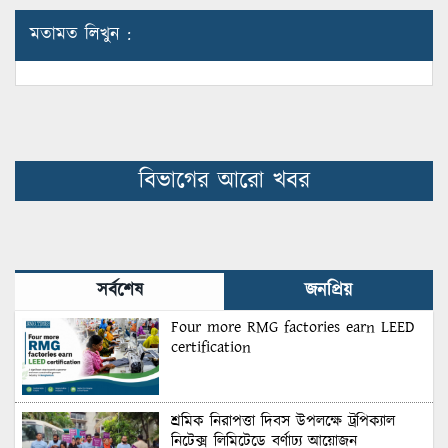
মতামত লিখুন :
বিভাগের আরো খবর
সর্বশেষ
জনপ্রিয়
Four more RMG factories earn LEED
certification
শ্রমিক নিরাপত্তা দিবস উপলক্ষে ট্রপিক্যাল
নিটেক্স লিমিটেডে বর্ণাঢ্য আয়োজন