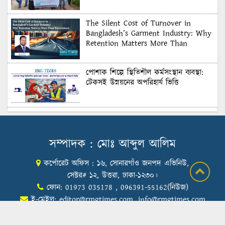
The Silent Cost of Turnover in
Bangladesh’s Garment Industry: Why
Retention Matters More Than
Recruitment
পোশাক শিল্পে স্থিতিশীল কর্মসংস্থান ব্যবস্থা:
টেকসই উন্নয়নের অপরিহার্য ভিত্তি
শুল্কের দেয়াল ভাঙার সুযোগ: মার্কিন বাজারে
বাংলাদেশের বড় পরীক্ষা
সম্পাদক : মোঃ আব্দুল আলিম
কর্পোরেট অফিস : ১৬, সোনারগাঁও জনপদ এভিনিউ,
Honoring Excellence: Texstream
Fashion Ltd. Rewards Best Workers–
সেক্টর# ১২, উত্তরা, ঢাকা-১২৩০।
2026
ফোন: 01973 035178 , 096391-55162(নিউজ)
ই-মেইল:
editor@rmgtimes.com
,
info@rmgtimes.com
Control Union Bangladesh Hosts