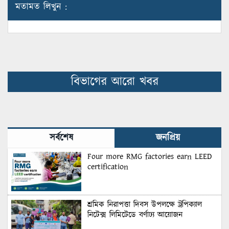
মতামত লিখুন :
বিভাগের আরো খবর
সর্বশেষ
জনপ্রিয়
Four more RMG factories earn LEED
certification
শ্রমিক নিরাপত্তা দিবস উপলক্ষে ট্রপিক্যাল
নিটেক্স লিমিটেডে বর্ণাঢ্য আয়োজন