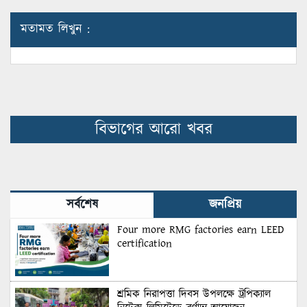
মতামত লিখুন :
বিভাগের আরো খবর
সর্বশেষ
জনপ্রিয়
Four more RMG factories earn LEED
certification
শ্রমিক নিরাপত্তা দিবস উপলক্ষে ট্রপিক্যাল