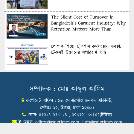
The Silent Cost of Turnover in
Bangladesh’s Garment Industry: Why
Retention Matters More Than
Recruitment
পোশাক শিল্পে স্থিতিশীল কর্মসংস্থান ব্যবস্থা:
টেকসই উন্নয়নের অপরিহার্য ভিত্তি
শুল্কের দেয়াল ভাঙার সুযোগ: মার্কিন বাজারে
বাংলাদেশের বড় পরীক্ষা
সম্পাদক : মোঃ আব্দুল আলিম
কর্পোরেট অফিস : ১৬, সোনারগাঁও জনপদ এভিনিউ,
Honoring Excellence: Texstream
Fashion Ltd. Rewards Best Workers–
সেক্টর# ১২, উত্তরা, ঢাকা-১২৩০।
2026
ফোন: 01973 035178 , 096391-55162(নিউজ)
ই-মেইল:
editor@rmgtimes.com
,
info@rmgtimes.com
Control Union Bangladesh Hosts