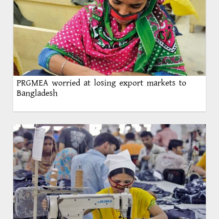
PRGMEA worried at losing export markets to
Bangladesh