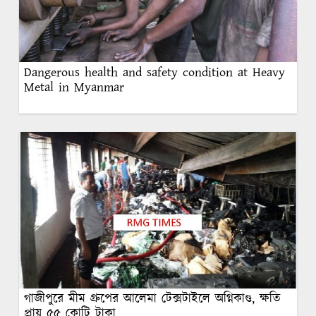
Dangerous health and safety condition at Heavy
Metal in Myanmar
গাজীপুরে মীম গ্রুপের আলেমা টেক্সটাইলে অগ্নিকাণ্ড, ক্ষতি
প্রায় ৫৫ কোটি টাকা