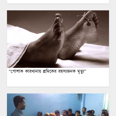
“পোশাক কারখানায় শ্রমিকের রহস্যজনক মৃত্যু”