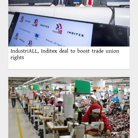
IndustriALL, Inditex deal to boost trade union
rights