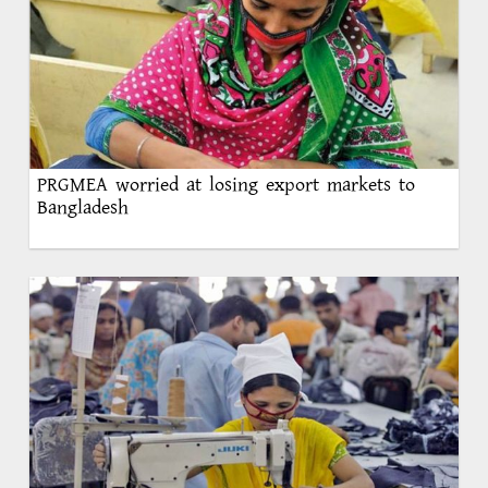
PRGMEA worried at losing export markets to
Bangladesh