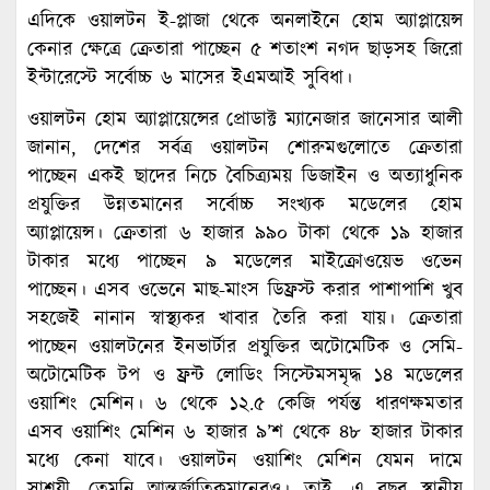
এদিকে ওয়ালটন ই-প্লাজা থেকে অনলাইনে হোম অ্যাপ্লায়েন্স
কেনার ক্ষেত্রে ক্রেতারা পাচ্ছেন ৫ শতাংশ নগদ ছাড়সহ জিরো
ইন্টারেস্টে সর্বোচ্চ ৬ মাসের ইএমআই সুবিধা।
ওয়ালটন হোম অ্যাপ্লায়েন্সের প্রোডাক্ট ম্যানেজার জানেসার আলী
জানান, দেশের সর্বত্র ওয়ালটন শোরুমগুলোতে ক্রেতারা
পাচ্ছেন একই ছাদের নিচে বৈচিত্র্যময় ডিজাইন ও অত্যাধুনিক
প্রযুক্তির উন্নতমানের সর্বোচ্চ সংখ্যক মডেলের হোম
অ্যাপ্লায়েন্স। ক্রেতারা ৬ হাজার ৯৯০ টাকা থেকে ১৯ হাজার
টাকার মধ্যে পাচ্ছেন ৯ মডেলের মাইক্রোওয়েভ ওভেন
পাচ্ছেন। এসব ওভেনে মাছ-মাংস ডিফ্রস্ট করার পাশাপাশি খুব
সহজেই নানান স্বাস্থ্যকর খাবার তৈরি করা যায়। ক্রেতারা
পাচ্ছেন ওয়ালটনের ইনভার্টার প্রযুক্তির অটোমেটিক ও সেমি-
অটোমেটিক টপ ও ফ্রন্ট লোডিং সিস্টেমসমৃদ্ধ ১৪ মডেলের
ওয়াশিং মেশিন। ৬ থেকে ১২.৫ কেজি পর্যন্ত ধারণক্ষমতার
এসব ওয়াশিং মেশিন ৬ হাজার ৯’শ থেকে ৪৮ হাজার টাকার
মধ্যে কেনা যাবে। ওয়ালটন ওয়াশিং মেশিন যেমন দামে
সাশ্রয়ী, তেমনি আন্তর্জাতিকমানেরও। তাই, এ বছর স্থানীয়