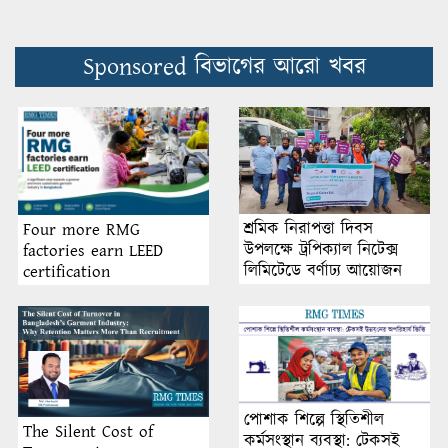
Sponsored বিভাগের আরো খবর
শ্রমিক নিরাপত্তা দিবস
Four more RMG
উপলক্ষে ট্রপিক্যাল নিটেক্স
factories earn LEED
লিমিটেডে বর্ণাঢ্য আয়োজন
certification
পোশাক শিল্পে স্থিতিশীল
The Silent Cost of
কর্মসংস্থান ব্যবস্থা: টেকসই