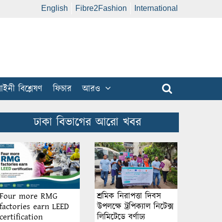
English
Fibre2Fashion
International
ইনী বিশ্লেষণ
ফিচার
আরও
ঢাকা বিভাগের আরো খবর
শ্রমিক নিরাপত্তা দিবস
Four more RMG
উপলক্ষে ট্রপিক্যাল নিটেক্স
factories earn LEED
লিমিটেডে বর্ণাঢ্য
certification