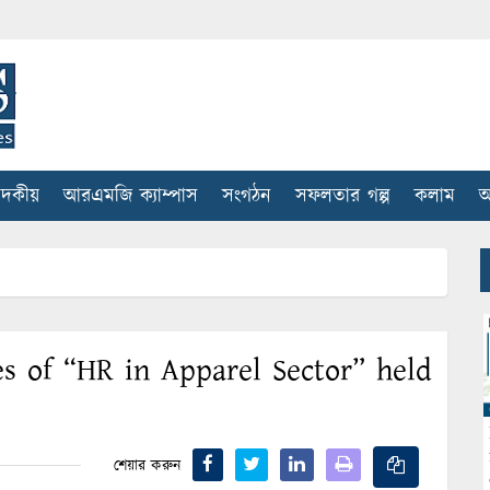
াদকীয়
আরএমজি ক্যাম্পাস
সংগঠন
সফলতার গল্প
কলাম
আ
es of “HR in Apparel Sector” held
শেয়ার করুন