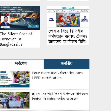
আয়োজন
পোশাক শিল্পে স্থিতিশীল
The Silent Cost of
কর্মসংস্থান ব্যবস্থা: টেকসই
Turnover in
উন্নয়নের অপরিহার্য ভিত্তি
Bangladesh’s
Garment Industry:
Why Retention
Matters More Than
সর্বশেষ
জনপ্রিয়
Recruitment
Four more RMG factories earn
LEED certification
শ্রমিক নিরাপত্তা দিবস উপলক্ষে ট্রপিক্যাল
নিটেক্স লিমিটেডে বর্ণাঢ্য আয়োজন