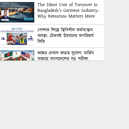
The Silent Cost of Turnover in
Bangladesh’s Garment Industry:
Why Retention Matters More
Than Recruitment
পোশাক শিল্পে স্থিতিশীল কর্মসংস্থান
ব্যবস্থা: টেকসই উন্নয়নের অপরিহার্য
ভিত্তি
শুল্কের দেয়াল ভাঙার সুযোগ: মার্কিন
বাজারে বাংলাদেশের বড় পরীক্ষা
Honoring Excellence: Texstream
Fashion Ltd. Rewards Best
Workers–2026
Control Union Bangladesh Hosts
Country’s First-Ever Carbon-
Neutral Sustainability Conference