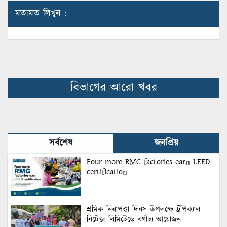
মতামত লিখুন :
বিভাগের আরো খবর
সর্বশেষ
জনপ্রিয়
Four more RMG factories earn LEED
certification
শ্রমিক নিরাপত্তা দিবস উপলক্ষে ট্রপিক্যাল
নিটেক্স লিমিটেডে বর্ণাঢ্য আয়োজন