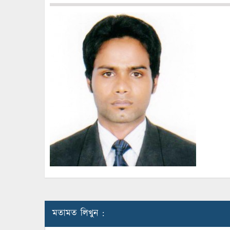
মতামত লিখুন :