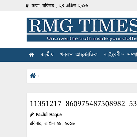
ঢাকা, রবিবার , ২৪ এপ্রিল ২০১৬
জাতীয়
খবর
আন্তর্জাতিক
লাইব্রেরী
সম্প
11351217_860975487308982_5
Fazlul Haque
রবিবার, এপ্রিল ২৪, ২০১৬