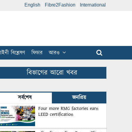
English
Fibre2Fashion
International
ইনী বিশ্লেষণ
ফিচার
আরও
বিভাগের আরো খবর
সর্বশেষ
জনপ্রিয়
Four more RMG factories earn
LEED certification