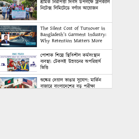
শ্রমিক নিরাপত্তা দিবস উপলক্ষে ট্রপিক্যাল
নিটেক্স লিমিটেডে বর্ণাঢ্য আয়োজন
The Silent Cost of Turnover in
Bangladesh’s Garment Industry:
Why Retention Matters More
Than Recruitment
পোশাক শিল্পে স্থিতিশীল কর্মসংস্থান
ব্যবস্থা: টেকসই উন্নয়নের অপরিহার্য
ভিত্তি
শুল্কের দেয়াল ভাঙার সুযোগ: মার্কিন
বাজারে বাংলাদেশের বড় পরীক্ষা
Honoring Excellence: Texstream
Fashion Ltd. Rewards Best
Workers–2026
Control Union Bangladesh Hosts