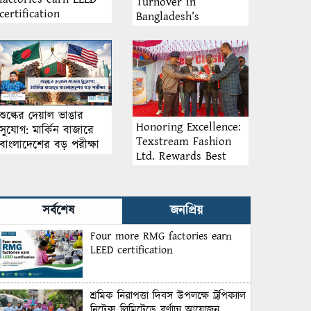
Turnover in
certification
Bangladesh’s
Garment Industry:
Why Retention
Matters More Than
Recruitment
শুল্কের দেয়াল ভাঙার
Honoring Excellence:
সুযোগ: মার্কিন বাজারে
Texstream Fashion
বাংলাদেশের বড় পরীক্ষা
Ltd. Rewards Best
Workers–2026
সর্বশেষ
জনপ্রিয়
Four more RMG factories earn
LEED certification
শ্রমিক নিরাপত্তা দিবস উপলক্ষে ট্রপিক্যাল
নিটেক্স লিমিটেডে বর্ণাঢ্য আয়োজন