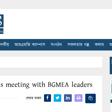
াদকীয়
আরএমজি ক্যাম্পাস
সংগঠন
সফলতার গল্প
কলাম
আ
ds meeting with BGMEA leaders
শেয়ার করুন