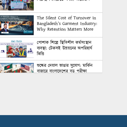
The Silent Cost of Turnover in
Bangladesh’s Garment Industry:
Why Retention Matters More
Than Recruitment
পোশাক শিল্পে স্থিতিশীল কর্মসংস্থান
ব্যবস্থা: টেকসই উন্নয়নের অপরিহার্য
ভিত্তি
শুল্কের দেয়াল ভাঙার সুযোগ: মার্কিন
বাজারে বাংলাদেশের বড় পরীক্ষা
Honoring Excellence: Texstream
Fashion Ltd. Rewards Best
Workers–2026
Control Union Bangladesh Hosts
Country’s First-Ever Carbon-