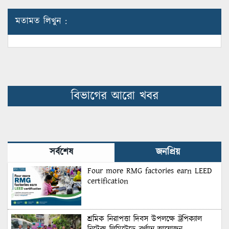
মতামত লিখুন :
বিভাগের আরো খবর
সর্বশেষ
জনপ্রিয়
Four more RMG factories earn LEED
certification
শ্রমিক নিরাপত্তা দিবস উপলক্ষে ট্রপিক্যাল