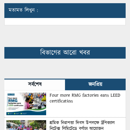
মতামত লিখুন :
বিভাগের আরো খবর
সর্বশেষ
জনপ্রিয়
Four more RMG factories earn LEED
certification
শ্রমিক নিরাপত্তা দিবস উপলক্ষে ট্রপিক্যাল
নিটেক্স লিমিটেডে বর্ণাঢ্য আয়োজন