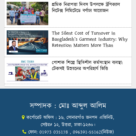
শ্রমিক নিরাপত্তা দিবস উপলক্ষে ট্রপিক্যাল
নিটেক্স লিমিটেডে বর্ণাঢ্য আয়োজন
The Silent Cost of Turnover in
Bangladesh’s Garment Industry: Why
Retention Matters More Than
Recruitment
পোশাক শিল্পে স্থিতিশীল কর্মসংস্থান ব্যবস্থা:
টেকসই উন্নয়নের অপরিহার্য ভিত্তি
শুল্কের দেয়াল ভাঙার সুযোগ: মার্কিন বাজারে
বাংলাদেশের বড় পরীক্ষা
সম্পাদক : মোঃ আব্দুল আলিম
কর্পোরেট অফিস : ১৬, সোনারগাঁও জনপদ এভিনিউ,
Honoring Excellence: Texstream
Fashion Ltd. Rewards Best Workers–
সেক্টর# ১২, উত্তরা, ঢাকা-১২৩০।
2026
ফোন: 01973 035178 , 096391-55162(নিউজ)