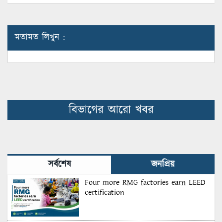
মতামত লিখুন :
বিভাগের আরো খবর
সর্বশেষ
জনপ্রিয়
Four more RMG factories earn LEED
certification