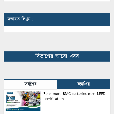
মতামত লিখুন :
বিভাগের আরো খবর
সর্বশেষ
জনপ্রিয়
Four more RMG factories earn LEED
certification