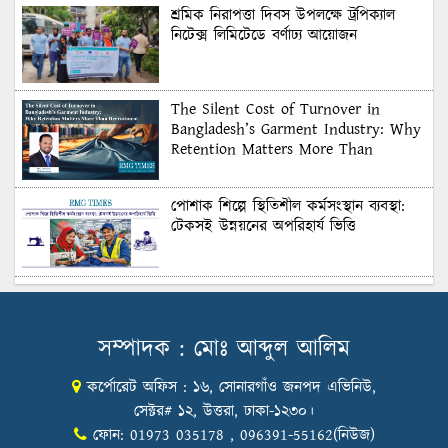
শ্রমিক নিরাপত্তা দিবস উপলক্ষে ট্রপিক্যাল
নিটেক্স লিমিটেডে বর্ণাঢ্য আয়োজন
The Silent Cost of Turnover in
Bangladesh’s Garment Industry: Why
Retention Matters More Than
Recruitment
পোশাক শিল্পে স্থিতিশীল কর্মসংস্থান ব্যবস্থা:
টেকসই উন্নয়নের অপরিহার্য ভিত্তি
শুল্কের দেয়াল ভাঙার সুযোগ: মার্কিন বাজারে
বাংলাদেশের বড় পরীক্ষা
সম্পাদক : মোঃ আব্দুল আলিম
কর্পোরেট অফিস : ১৬, সোনারগাঁও জনপদ এভিনিউ,
Honoring Excellence: Texstream
Fashion Ltd. Rewards Best Workers–
সেক্টর# ১২, উত্তরা, ঢাকা-১২৩০।
2026
ফোন: 01973 035178 , 096391-55162(নিউজ)