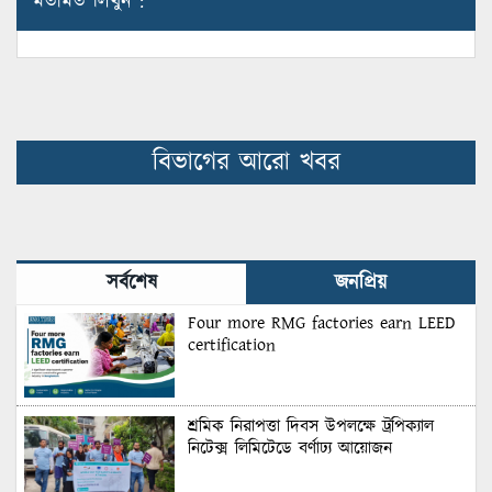
মতামত লিখুন :
বিভাগের আরো খবর
সর্বশেষ
জনপ্রিয়
Four more RMG factories earn LEED
certification
শ্রমিক নিরাপত্তা দিবস উপলক্ষে ট্রপিক্যাল
নিটেক্স লিমিটেডে বর্ণাঢ্য আয়োজন