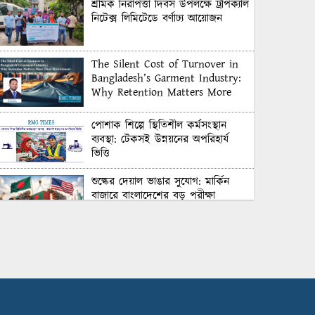
শ্রমিক নিরাপত্তা দিবস উপলক্ষে ট্রপিক্যাল
নিটেক্স লিমিটেডে বর্ণাঢ্য আয়োজন
The Silent Cost of Turnover in
Bangladesh’s Garment Industry:
Why Retention Matters More
Than Recruitment
পোশাক শিল্পে স্থিতিশীল কর্মসংস্থান
ব্যবস্থা: টেকসই উন্নয়নের অপরিহার্য
ভিত্তি
শুল্কের দেয়াল ভাঙার সুযোগ: মার্কিন
বাজারে বাংলাদেশের বড় পরীক্ষা
Honoring Excellence: Texstream
Fashion Ltd. Rewards Best
Workers–2026
Control Union Bangladesh Hosts