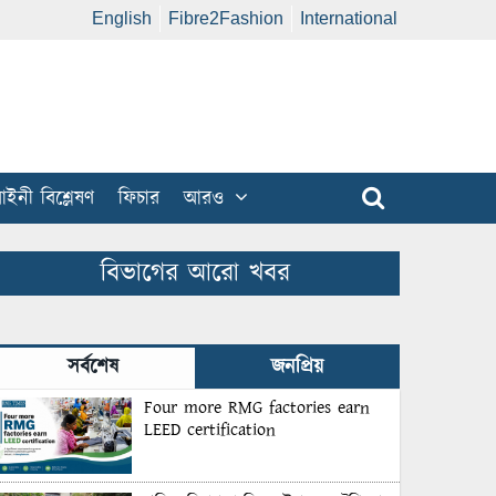
English
Fibre2Fashion
International
ইনী বিশ্লেষণ
ফিচার
আরও
বিভাগের আরো খবর
সর্বশেষ
জনপ্রিয়
Four more RMG factories earn
LEED certification