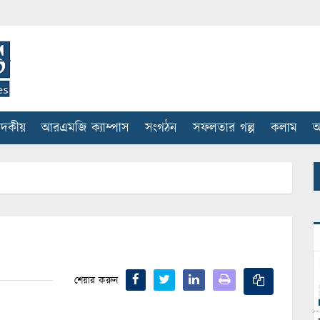
াদকীয়
আরএমজি ক্যাম্পাস
সংগঠন
সফলতার গল্প
কলাম
আ
শেয়ার করুন