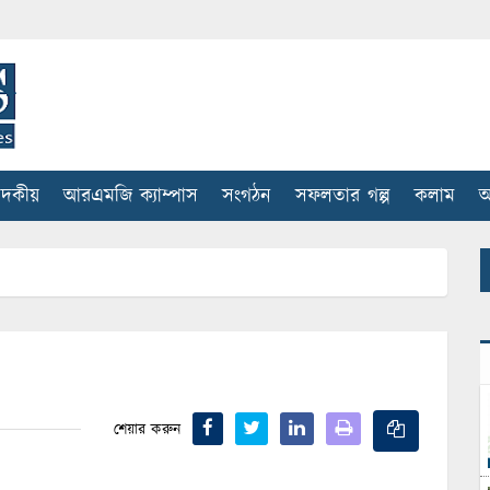
াদকীয়
আরএমজি ক্যাম্পাস
সংগঠন
সফলতার গল্প
কলাম
আ
শেয়ার করুন