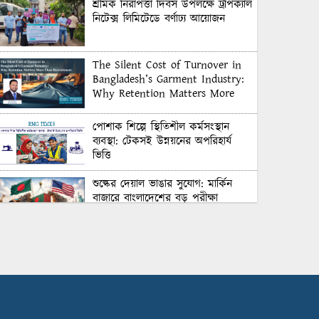
শ্রমিক নিরাপত্তা দিবস উপলক্ষে ট্রপিক্যাল
নিটেক্স লিমিটেডে বর্ণাঢ্য আয়োজন
The Silent Cost of Turnover in
Bangladesh’s Garment Industry:
Why Retention Matters More
Than Recruitment
পোশাক শিল্পে স্থিতিশীল কর্মসংস্থান
ব্যবস্থা: টেকসই উন্নয়নের অপরিহার্য
ভিত্তি
শুল্কের দেয়াল ভাঙার সুযোগ: মার্কিন
বাজারে বাংলাদেশের বড় পরীক্ষা
Honoring Excellence: Texstream
Fashion Ltd. Rewards Best
Workers–2026
Control Union Bangladesh Hosts