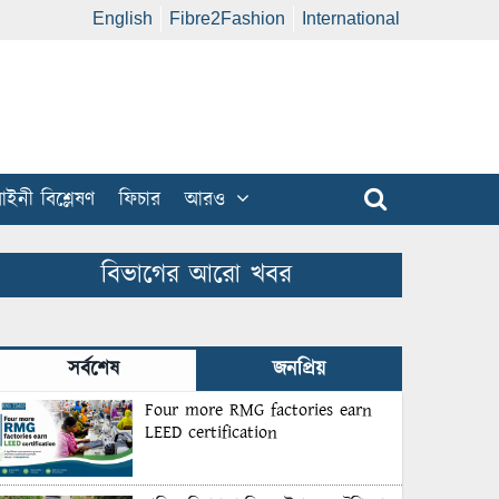
English
Fibre2Fashion
International
ইনী বিশ্লেষণ
ফিচার
আরও
বিভাগের আরো খবর
সর্বশেষ
জনপ্রিয়
Four more RMG factories earn
LEED certification