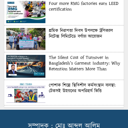
Four more RMG factories earn LEED
certification
শ্রমিক নিরাপত্তা দিবস উপলক্ষে ট্রপিক্যাল
নিটেক্স লিমিটেডে বর্ণাঢ্য আয়োজন
The Silent Cost of Turnover in
Bangladesh’s Garment Industry: Why
Retention Matters More Than
Recruitment
পোশাক শিল্পে স্থিতিশীল কর্মসংস্থান ব্যবস্থা:
টেকসই উন্নয়নের অপরিহার্য ভিত্তি
শুল্কের দেয়াল ভাঙার সুযোগ: মার্কিন বাজারে
বাংলাদেশের বড় পরীক্ষা
সম্পাদক : মোঃ আব্দুল আলিম