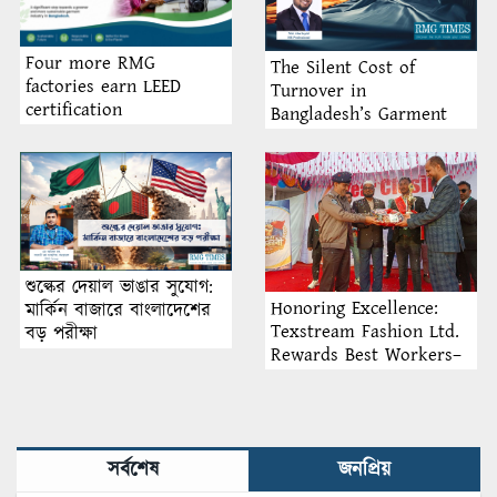
Four more RMG
The Silent Cost of
factories earn LEED
Turnover in
certification
Bangladesh’s Garment
Industry: Why Retention
Matters More Than
Recruitment
শুল্কের দেয়াল ভাঙার সুযোগ:
Honoring Excellence:
মার্কিন বাজারে বাংলাদেশের
Texstream Fashion Ltd.
বড় পরীক্ষা
Rewards Best Workers–
2026
সর্বশেষ
জনপ্রিয়