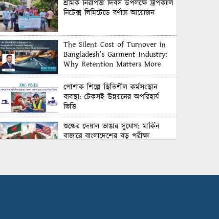
শ্রমিক নিরাপত্তা দিবস উপলক্ষে ট্রপিক্যাল
নিটেক্স লিমিটেডে বর্ণাঢ্য আয়োজন
The Silent Cost of Turnover in
Bangladesh’s Garment Industry:
Why Retention Matters More
Than Recruitment
পোশাক শিল্পে স্থিতিশীল কর্মসংস্থান
ব্যবস্থা: টেকসই উন্নয়নের অপরিহার্য
ভিত্তি
শুল্কের দেয়াল ভাঙার সুযোগ: মার্কিন
বাজারে বাংলাদেশের বড় পরীক্ষা
Honoring Excellence: Texstream
Fashion Ltd. Rewards Best
Workers–2026
Control Union Bangladesh Hosts