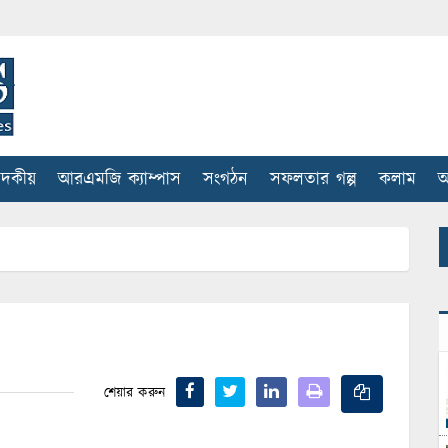
াদকীয়
আরএমজি ক্যাম্পাস
সংগঠন
সফলতার গল্প
কলাম
আ
শেয়ার করুন