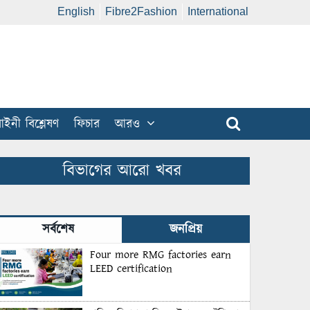
English
Fibre2Fashion
International
ইনী বিশ্লেষণ
ফিচার
আরও
বিভাগের আরো খবর
সর্বশেষ
জনপ্রিয়
Four more RMG factories earn
LEED certification