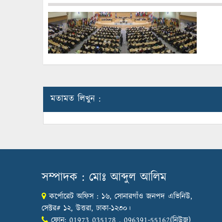
মতামত লিখুন :
সম্পাদক : মোঃ আব্দুল আলিম
কর্পোরেট অফিস : ১৬, সোনারগাঁও জনপদ এভিনিউ,
সেক্টর# ১২, উত্তরা, ঢাকা-১২৩০।
ফোন: 01973 035178 , 096391-55162(নিউজ)