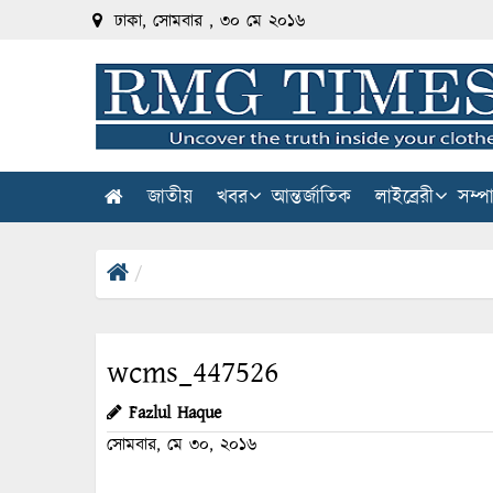
ঢাকা, সোমবার , ৩০ মে ২০১৬
জাতীয়
খবর
আন্তর্জাতিক
লাইব্রেরী
সম্প
wcms_447526
Fazlul Haque
সোমবার, মে ৩০, ২০১৬