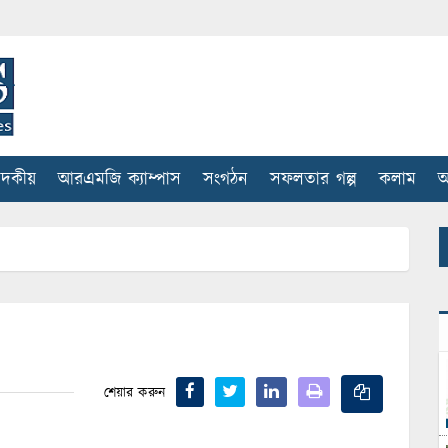
াদকীয়
আরএমজি ক্যাম্পাস
সংগঠন
সফলতার গল্প
কলাম
আ
শেয়ার করুন