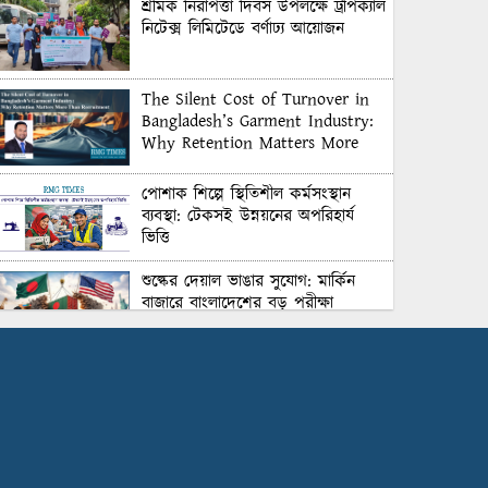
শ্রমিক নিরাপত্তা দিবস উপলক্ষে ট্রপিক্যাল
নিটেক্স লিমিটেডে বর্ণাঢ্য আয়োজন
The Silent Cost of Turnover in
Bangladesh’s Garment Industry:
Why Retention Matters More
Than Recruitment
পোশাক শিল্পে স্থিতিশীল কর্মসংস্থান
ব্যবস্থা: টেকসই উন্নয়নের অপরিহার্য
ভিত্তি
শুল্কের দেয়াল ভাঙার সুযোগ: মার্কিন
বাজারে বাংলাদেশের বড় পরীক্ষা
Honoring Excellence: Texstream
Fashion Ltd. Rewards Best
Workers–2026
Control Union Bangladesh Hosts