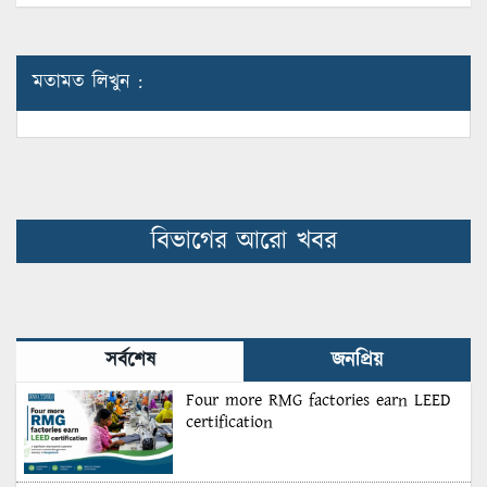
মতামত লিখুন :
বিভাগের আরো খবর
সর্বশেষ
জনপ্রিয়
Four more RMG factories earn LEED
certification