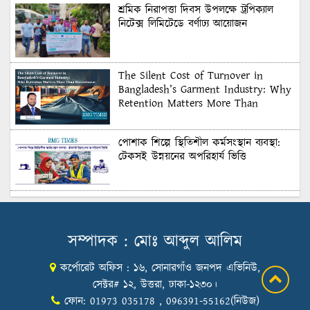
শ্রমিক নিরাপত্তা দিবস উপলক্ষে ট্রপিক্যাল
নিটেক্স লিমিটেডে বর্ণাঢ্য আয়োজন
The Silent Cost of Turnover in
Bangladesh’s Garment Industry: Why
Retention Matters More Than
Recruitment
পোশাক শিল্পে স্থিতিশীল কর্মসংস্থান ব্যবস্থা:
টেকসই উন্নয়নের অপরিহার্য ভিত্তি
শুল্কের দেয়াল ভাঙার সুযোগ: মার্কিন বাজারে
বাংলাদেশের বড় পরীক্ষা
সম্পাদক : মোঃ আব্দুল আলিম
কর্পোরেট অফিস : ১৬, সোনারগাঁও জনপদ এভিনিউ,
Honoring Excellence: Texstream
Fashion Ltd. Rewards Best Workers–
সেক্টর# ১২, উত্তরা, ঢাকা-১২৩০।
2026
ফোন: 01973 035178 , 096391-55162(নিউজ)