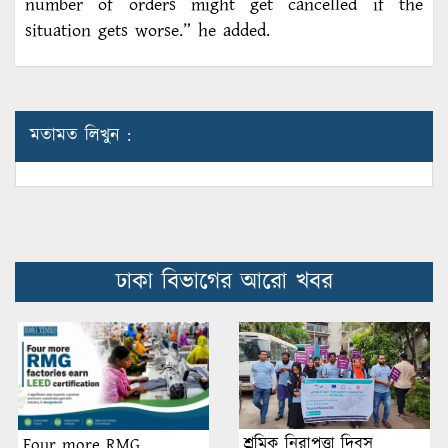
number of orders might get cancelled if the
situation gets worse.” he added.
মতামত লিখুন :
ঢাকা বিভাগের আরো খবর
শ্রমিক নিরাপত্তা দিবস
Four more RMG