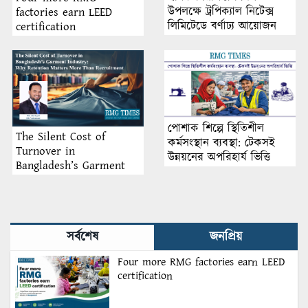
উপলক্ষে ট্রপিক্যাল নিটেক্স
factories earn LEED
লিমিটেডে বর্ণাঢ্য আয়োজন
certification
পোশাক শিল্পে স্থিতিশীল
The Silent Cost of
কর্মসংস্থান ব্যবস্থা: টেকসই
Turnover in
উন্নয়নের অপরিহার্য ভিত্তি
Bangladesh’s Garment
Industry: Why Retention
Matters More Than
Recruitment
সর্বশেষ
জনপ্রিয়
Four more RMG factories earn LEED
certification