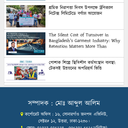
শ্রমিক নিরাপত্তা দিবস উপলক্ষে ট্রপিক্যাল
নিটেক্স লিমিটেডে বর্ণাঢ্য আয়োজন
The Silent Cost of Turnover in
Bangladesh’s Garment Industry: Why
Retention Matters More Than
Recruitment
পোশাক শিল্পে স্থিতিশীল কর্মসংস্থান ব্যবস্থা:
টেকসই উন্নয়নের অপরিহার্য ভিত্তি
শুল্কের দেয়াল ভাঙার সুযোগ: মার্কিন বাজারে
বাংলাদেশের বড় পরীক্ষা
সম্পাদক : মোঃ আব্দুল আলিম
কর্পোরেট অফিস : ১৬, সোনারগাঁও জনপদ এভিনিউ,
Honoring Excellence: Texstream
Fashion Ltd. Rewards Best Workers–
সেক্টর# ১২, উত্তরা, ঢাকা-১২৩০।
2026