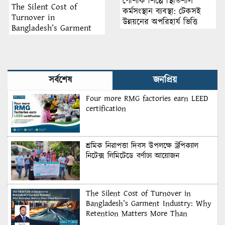
পোশাক শিল্পে স্থিতিশীল
The Silent Cost of
কর্মসংস্থান ব্যবস্থা: টেকসই
Turnover in
উন্নয়নের অপরিহার্য ভিত্তি
Bangladesh’s Garment
Industry: Why Retention
Matters More Than
Recruitment
সর্বশেষ
জনপ্রিয়
Four more RMG factories earn LEED
certification
শ্রমিক নিরাপত্তা দিবস উপলক্ষে ট্রপিক্যাল
নিটেক্স লিমিটেডে বর্ণাঢ্য আয়োজন
The Silent Cost of Turnover in
Bangladesh’s Garment Industry: Why
Retention Matters More Than
Recruitment