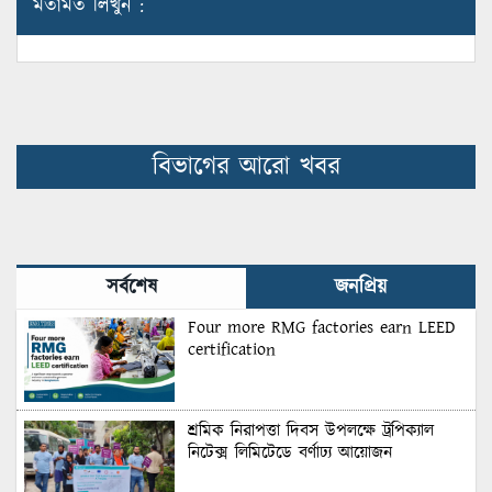
মতামত লিখুন :
বিভাগের আরো খবর
সর্বশেষ
জনপ্রিয়
Four more RMG factories earn LEED
certification
শ্রমিক নিরাপত্তা দিবস উপলক্ষে ট্রপিক্যাল
নিটেক্স লিমিটেডে বর্ণাঢ্য আয়োজন