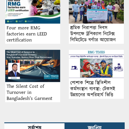
শ্রমিক নিরাপত্তা দিবস
Four more RMG
উপলক্ষে ট্রপিক্যাল নিটেক্স
factories earn LEED
লিমিটেডে বর্ণাঢ্য আয়োজন
certification
পোশাক শিল্পে স্থিতিশীল
The Silent Cost of
কর্মসংস্থান ব্যবস্থা: টেকসই
Turnover in
উন্নয়নের অপরিহার্য ভিত্তি
Bangladesh’s Garment
Industry: Why Retention
Matters More Than
Recruitment
সর্বশেষ
জনপ্রিয়