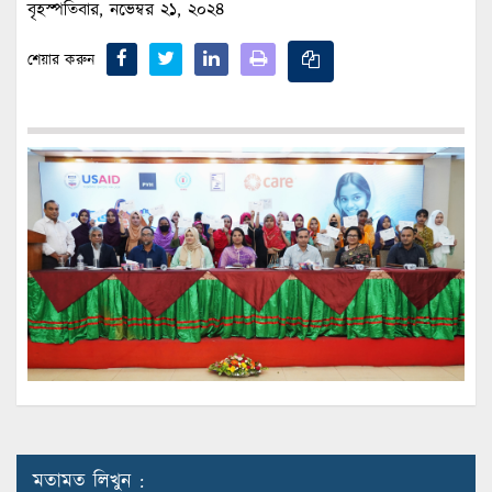
বৃহস্পতিবার, নভেম্বর ২১, ২০২৪
শেয়ার করুন
মতামত লিখুন :