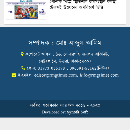
পোশাক শিল্পে স্থিতিশীল কর্মসংস্থান ব্যবস্থা:
টেকসই উন্নয়নের অপরিহার্য ভিত্তি
শুল্কের দেয়াল ভাঙার সুযোগ: মার্কিন বাজারে
বাংলাদেশের বড় পরীক্ষা
সম্পাদক : মোঃ আব্দুল আলিম
কর্পোরেট অফিস : ১৬, সোনারগাঁও জনপদ এভিনিউ,
Honoring Excellence: Texstream
Fashion Ltd. Rewards Best Workers–
সেক্টর# ১২, উত্তরা, ঢাকা-১২৩০।
2026
ফোন: 01973 035178 , 096391-55162(নিউজ)
ই-মেইল:
editor@rmgtimes.com
,
info@rmgtimes.com
Control Union Bangladesh Hosts
Country’s First-Ever Carbon-Neutral
Sustainability Conference
সর্বস্বত্ব স্বত্বাধিকার সংরক্ষিত ২০১৬ - ২০২৩
Synofa Soft
Developed by:
বিডিআরএমজিপি এফএনএফ ফাউন্ডেশনের
৫ম প্রতিষ্ঠাদিবস উদযাপন