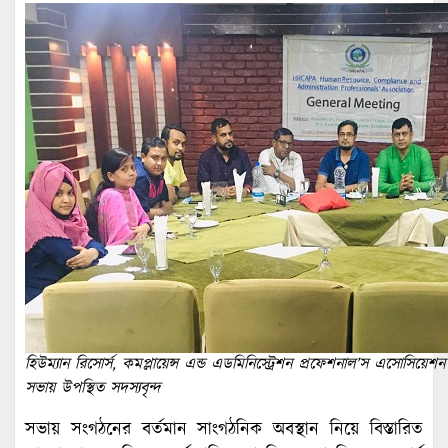
হিউম্যান রিসোর্স, কমপ্লায়েন্স এন্ড এডমিনিস্ট্রেশন প্রফেশনাল’স এসোসিয়
সভায় উপস্থিত সদস্যবৃন্দ
সভায় সংগঠনের বর্তমান সাংগঠনিক অবস্থান নিয়ে বিস্তারিত