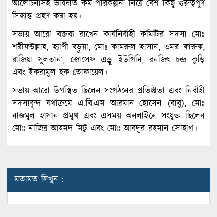
আলোচনাসহ ভবিষ্যত কর্ম পরিকল্পনা নিয়ে বেশ কিছু গুরুত্বপূর্ণ
সিদ্ধান্ত গ্রহণ করা হয়।
সভায় আরো বক্তব্য রাখেন কার্যনির্বাহী কমিটির সদস্য মোঃ
শরীফউল্লাহ, হ্যাপী বড়ুয়া, মোঃ কামরুল হাসান, ওমর ফারুক,
রাজিয়া সুলতানা, জোসেফ এন্ড্রু ইউগিনি, রনজিৎ চন্দ্র কুড়ি
এবং ইকরামুল হক তোফায়েল।
সভায় আরো উপস্থিত ছিলেন সংগঠনের প্রতিষ্ঠাতা এবং নির্বাহী
সদস্যবৃন্দ যথাক্রমে এ.বি.এম আরমান হোসেন (বাবু), মোঃ
নাজমুল হাসান প্রমুখ এবং এসময় অনলাইনে সংযুক্ত ছিলেন
মোঃ নাজির আহমদ মিটু এবং মোঃ আবদুর রহমান সোহাগ।
মতামত লিখুন :