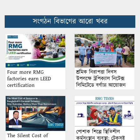
সংগঠন বিভাগের আরো খবর
শ্রমিক নিরাপত্তা দিবস
Four more RMG
উপলক্ষে ট্রপিক্যাল নিটেক্স
factories earn LEED
লিমিটেডে বর্ণাঢ্য আয়োজন
certification
পোশাক শিল্পে স্থিতিশীল
The Silent Cost of
কর্মসংস্থান ব্যবস্থা: টেকসই