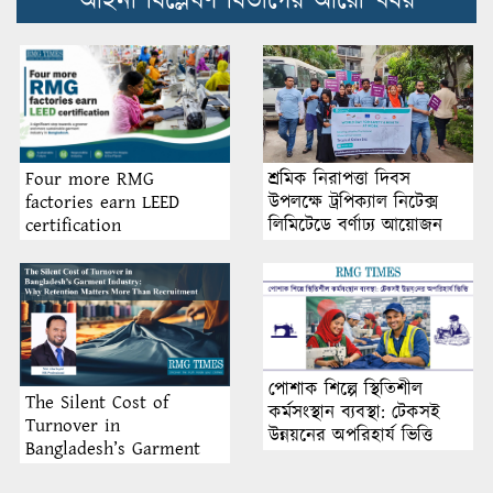
আইনী বিশ্লেষণ বিভাগের আরো খবর
শ্রমিক নিরাপত্তা দিবস
Four more RMG
উপলক্ষে ট্রপিক্যাল নিটেক্স
factories earn LEED
লিমিটেডে বর্ণাঢ্য আয়োজন
certification
পোশাক শিল্পে স্থিতিশীল
The Silent Cost of
কর্মসংস্থান ব্যবস্থা: টেকসই
Turnover in
উন্নয়নের অপরিহার্য ভিত্তি
Bangladesh’s Garment
Industry: Why Retention