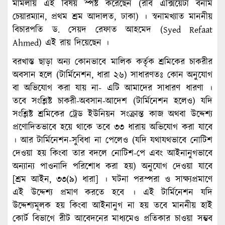
মামলায় এই বিষয় স্পষ্ট করেছেন (রবি এক্সিয়েটা বনাম
চেয়ারম্যান, প্রথম শ্রম আদালত, ঢাকা) । স্বনামখ্যাত মাননীয়
বিচারপতি ড. সেয়দ রেফাত আহমেদ (Syed Refaat
Ahmed) এই রায় দিয়েছেন ।
বরখাস্ত ছাড়া অন্য কোনভাবে মালিক কর্তৃক শ্রমিকের চাকরীর
অবসান হলে (টার্মিনেশন, ধারা ২৬) সাধারণতঃ কোন অনুযোগ
বা অভিযোগ করা যায় না- এটি আমাদের সাধারণ ধারণা ।
তবে সংশ্লিষ্ট চাকরী-অবসান-আদেশ (টার্মিনেশন হলেও) যদি
সংশ্লিষ্ট শ্রমিকের ট্রেড ইউনিয়ন সংক্রান্ত কাজ অথবা উদ্দেশ্য
প্রণোদিতভাবে হয়ে থাকে তবে ৩৩ ধারায় অভিযোগ করা যাবে
। আর টার্মিনেশন-সুবিধা না পেলেও (যদি যথাযথভাবে নোটিশ
দেওয়া হয় কিংবা তার বদলে নোটিশ-পে এবং আইনানুগভাবে
অন্যান্য পাওনাদি পরিশোধ করা হয়) অনুযোগ দেওয়া যাবে
[শ্রম আইন, ৩৩(৯) ধারা] । ঘটনা পরস্পরা ও সাক্ষ্যপ্রমাণে
এই উদ্দেশ্য প্রমাণ করতে হবে । এই টার্মিনেশন যদি
উদ্দেশ্যমূলক হয় কিংবা আইনানুগ না হয় তবে মাননীয় হাই
কোর্ট বিভাগে রীট আবেদনের মাধ্যমেও প্রতিকার চাওয়া সম্ভব