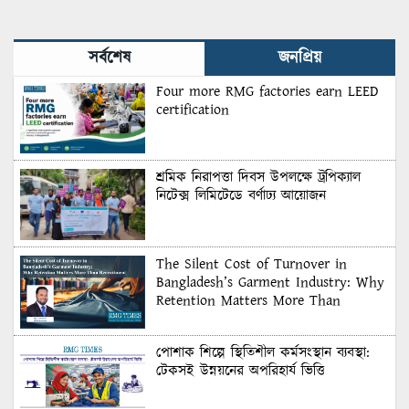
Matters More Than
Recruitment
সর্বশেষ
জনপ্রিয়
Four more RMG factories earn LEED
certification
শ্রমিক নিরাপত্তা দিবস উপলক্ষে ট্রপিক্যাল
নিটেক্স লিমিটেডে বর্ণাঢ্য আয়োজন
The Silent Cost of Turnover in
Bangladesh’s Garment Industry: Why
Retention Matters More Than
Recruitment
পোশাক শিল্পে স্থিতিশীল কর্মসংস্থান ব্যবস্থা:
টেকসই উন্নয়নের অপরিহার্য ভিত্তি