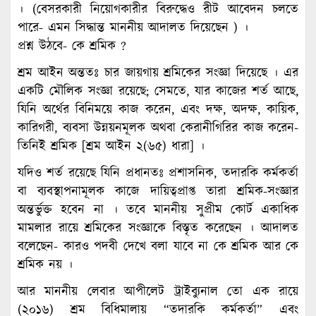
। (বেসরকারী নিয়োগকারীর বিরুদ্ধেও রীট আবেদন চলতে
পারে- এমন সিদ্ধান্ত মাননীয় আদালত দিয়েছেন ) ।
প্রশ্ন উঠবে- কে শ্রমিক ?
শ্রম আইন অন্ততঃ চার জায়গায় শ্রমিকের সংজ্ঞা দিয়েছে । এর
একটি মৌলিক সংজ্ঞা রয়েছে; সেমতে, যার কাজের শর্ত আছে,
যিনি অর্থের বিনিময়ে কাজ করেন, এবং দক্ষ, অদক্ষ, কায়িক,
কারিগরী, ব্যবসা উন্নয়নমূলক অথবা কেরানীগিরির কাজ করেন-
তিনিই শ্রমিক [শ্রম আইন ২(৬৫) ধারা] ।
যদিও শর্ত রয়েছে যিনি প্রধানতঃ প্রশাসনিক, তদারকি কর্মকর্তা
বা ব্যবস্থাপনামূলক কাজে দায়িত্বপ্রাপ্ত তারা শ্রমিক-সংজ্ঞার
অন্তর্ভুক্ত হবেন না । তবে মাননীয় সুপ্রীম কোর্ট একাধিক
মামলার রায়ে শ্রমিকের সংজ্ঞাকে বিস্তৃত করেছেন । আদালত
বলেছেন- কারও পদবী দেখে বলা যাবে না কে শ্রমিক আর কে
শ্রমিক নয় ।
আর মাননীয় লেবার আপীলেট ট্রাইব্যুনাল তো এক রায়ে
(২০১৬) শ্রম বিধিমালায় “তদারকি কর্মকর্তা” এবং