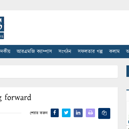
াদকীয়
আরএমজি ক্যাম্পাস
সংগঠন
সফলতার গল্প
কলাম
আ
g forward
শেয়ার করুন