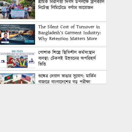
শ্রমিক নিরাপত্তা দিবস উপলক্ষে ট্রপিক্যাল
নিটেক্স লিমিটেডে বর্ণাঢ্য আয়োজন
The Silent Cost of Turnover in
Bangladesh’s Garment Industry:
Why Retention Matters More
Than Recruitment
পোশাক শিল্পে স্থিতিশীল কর্মসংস্থান
ব্যবস্থা: টেকসই উন্নয়নের অপরিহার্য
ভিত্তি
শুল্কের দেয়াল ভাঙার সুযোগ: মার্কিন
বাজারে বাংলাদেশের বড় পরীক্ষা
Honoring Excellence: Texstream
Fashion Ltd. Rewards Best
Workers–2026
Control Union Bangladesh Hosts