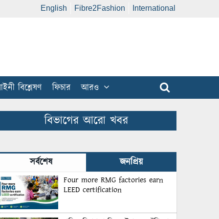
English
Fibre2Fashion
International
ইনী বিশ্লেষণ
ফিচার
আরও
বিভাগের আরো খবর
সর্বশেষ
জনপ্রিয়
Four more RMG factories earn
LEED certification