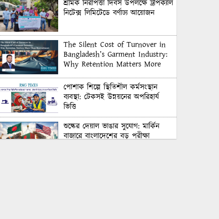
শ্রমিক নিরাপত্তা দিবস উপলক্ষে ট্রপিক্যাল
নিটেক্স লিমিটেডে বর্ণাঢ্য আয়োজন
The Silent Cost of Turnover in
Bangladesh’s Garment Industry:
Why Retention Matters More
Than Recruitment
পোশাক শিল্পে স্থিতিশীল কর্মসংস্থান
ব্যবস্থা: টেকসই উন্নয়নের অপরিহার্য
ভিত্তি
শুল্কের দেয়াল ভাঙার সুযোগ: মার্কিন
বাজারে বাংলাদেশের বড় পরীক্ষা
Honoring Excellence: Texstream
Fashion Ltd. Rewards Best
Workers–2026
Control Union Bangladesh Hosts