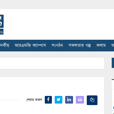
াদকীয়
আরএমজি ক্যাম্পাস
সংগঠন
সফলতার গল্প
কলাম
আ
শেয়ার করুন