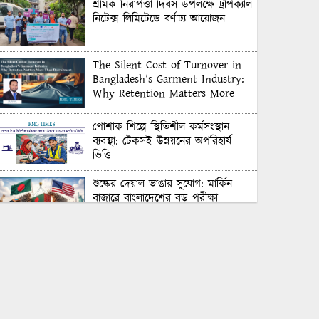
শ্রমিক নিরাপত্তা দিবস উপলক্ষে ট্রপিক্যাল
নিটেক্স লিমিটেডে বর্ণাঢ্য আয়োজন
The Silent Cost of Turnover in
Bangladesh’s Garment Industry:
Why Retention Matters More
Than Recruitment
পোশাক শিল্পে স্থিতিশীল কর্মসংস্থান
ব্যবস্থা: টেকসই উন্নয়নের অপরিহার্য
ভিত্তি
শুল্কের দেয়াল ভাঙার সুযোগ: মার্কিন
বাজারে বাংলাদেশের বড় পরীক্ষা
Honoring Excellence: Texstream
Fashion Ltd. Rewards Best
Workers–2026
Control Union Bangladesh Hosts