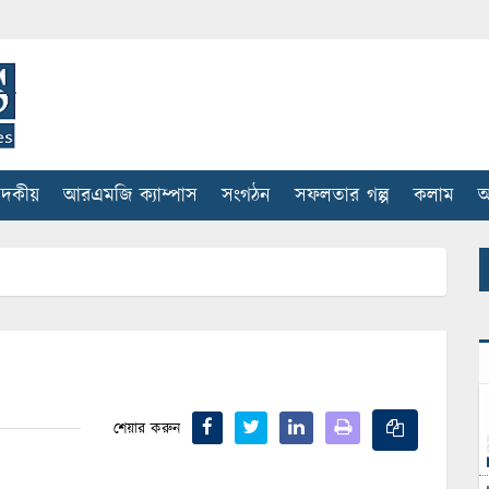
াদকীয়
আরএমজি ক্যাম্পাস
সংগঠন
সফলতার গল্প
কলাম
আ
শেয়ার করুন