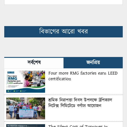
বিভাগের আরো খবর
সর্বশেষ
জনপ্রিয়
Four more RMG factories earn LEED
certification
শ্রমিক নিরাপত্তা দিবস উপলক্ষে ট্রপিক্যাল
নিটেক্স লিমিটেডে বর্ণাঢ্য আয়োজন
The Silent Cost of Turnover in