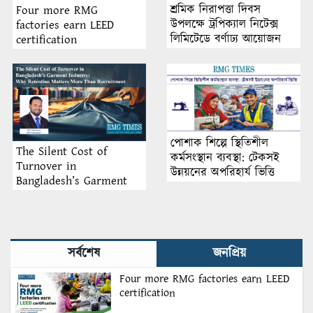
শ্রমিক নিরাপত্তা দিবস
Four more RMG
উপলক্ষে ট্রপিক্যাল নিটেক্স
factories earn LEED
লিমিটেডে বর্ণাঢ্য আয়োজন
certification
পোশাক শিল্পে স্থিতিশীল
The Silent Cost of
কর্মসংস্থান ব্যবস্থা: টেকসই
Turnover in
উন্নয়নের অপরিহার্য ভিত্তি
Bangladesh’s Garment
Industry: Why Retention
Matters More Than
Recruitment
সর্বশেষ
জনপ্রিয়
Four more RMG factories earn LEED
certification