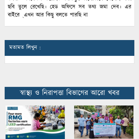
ছবি তুলে রেখেছি। হেড অফিসে সব তথ্য জমা দেব। এর
বাইরে ্এখন আর কিছু বলতে পারছি না
মতামত লিখুন :
স্বাস্থ্য ও নিরাপত্তা বিভাগের আরো খবর