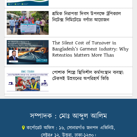
শ্রমিক নিরাপত্তা দিবস উপলক্ষে ট্রপিক্যাল
নিটেক্স লিমিটেডে বর্ণাঢ্য আয়োজন
The Silent Cost of Turnover in
Bangladesh’s Garment Industry: Why
Retention Matters More Than
Recruitment
পোশাক শিল্পে স্থিতিশীল কর্মসংস্থান ব্যবস্থা:
টেকসই উন্নয়নের অপরিহার্য ভিত্তি
শুল্কের দেয়াল ভাঙার সুযোগ: মার্কিন বাজারে
বাংলাদেশের বড় পরীক্ষা
সম্পাদক : মোঃ আব্দুল আলিম
কর্পোরেট অফিস : ১৬, সোনারগাঁও জনপদ এভিনিউ,
Honoring Excellence: Texstream
Fashion Ltd. Rewards Best Workers–
সেক্টর# ১২, উত্তরা, ঢাকা-১২৩০।