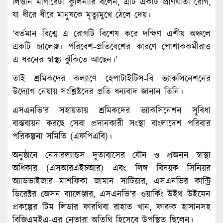
লিওনি মার্গারেটা কুলিনারি বলেন, এটি একটি প্রাণঘাতী রোগ,
যা ধীরে ধীরে মানুষকে মৃত্যুমুখে ঠেলে দেয়।
‘বর্তমান বিশ্বে এ রোগটি বিশেষ করে দক্ষিণ এশীয় অঞ্চলে
একটি চ্যালেঞ্জ। পরিবেশ-প্রতিবেশের কারণে পোশাককর্মীরাও
এ ধরনের স্বাস্থ্য ঝুঁকিতে আছেন।’
তাই শ্রমিকদের কল্যাণে হেপাটাইটিস-বি ভ্যাকসিনেশনের
উদ্যোগ নেয়ায় সংশ্লিষ্টদের প্রতি ধন্যবাদ জানান তিনি।
এসএনভি’র সহায়তায় শ্রমিকদের ভ্যাকসিনেশন সুবিধা
বাস্তবায়ন করছে সেবা প্রদানকারী সংস্থা বাংলাদেশ পরিবার
পরিকল্পনা সমিতি (এফপিএবি)।
অনুষ্ঠানে নেদারল্যান্ডস দূতাবাসের যৌন ও প্রজনন স্বাস্থ্য
অধিকার (এসআরএইচআর) এবং লিঙ্গ বিষয়ক সিনিয়র
অ্যাডভাইজার মাশফিকা জামান সাটিয়ার, এসএনভির কান্ট্রি
ডিরেক্টর জেসন ব্যালেঞ্জার, এসএনভি’র ওয়ার্কিং উইথ উইমেন
প্রকল্পের টিম লিডার ফারথিবা রাহাত খান, ফারুক হাসানসহ
বিজিএমইএ-এর নেতারা অতিথি হিসেবে উপস্থিত ছিলেন।