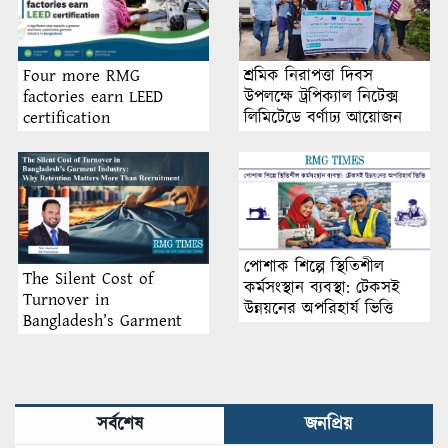
শ্রমিক নিরাপত্তা দিবস
Four more RMG
উপলক্ষে ট্রপিক্যাল নিটেক্স
factories earn LEED
লিমিটেডে বর্ণাঢ্য আয়োজন
certification
পোশাক শিল্পে স্থিতিশীল
The Silent Cost of
কর্মসংস্থান ব্যবস্থা: টেকসই
Turnover in
উন্নয়নের অপরিহার্য ভিত্তি
Bangladesh’s Garment
Industry: Why Retention
Matters More Than
Recruitment
সর্বশেষ
জনপ্রিয়