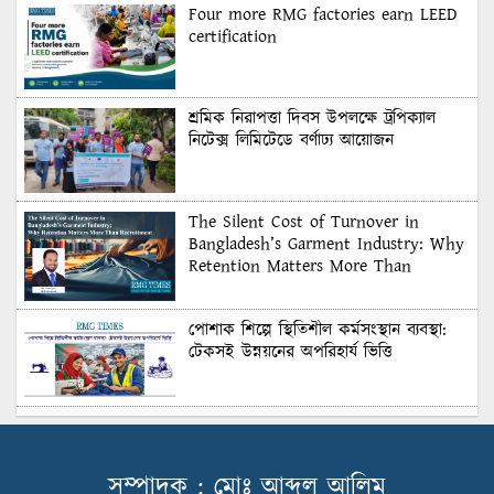
Four more RMG factories earn LEED
certification
শ্রমিক নিরাপত্তা দিবস উপলক্ষে ট্রপিক্যাল
নিটেক্স লিমিটেডে বর্ণাঢ্য আয়োজন
The Silent Cost of Turnover in
Bangladesh’s Garment Industry: Why
Retention Matters More Than
Recruitment
পোশাক শিল্পে স্থিতিশীল কর্মসংস্থান ব্যবস্থা:
টেকসই উন্নয়নের অপরিহার্য ভিত্তি
শুল্কের দেয়াল ভাঙার সুযোগ: মার্কিন বাজারে
বাংলাদেশের বড় পরীক্ষা
সম্পাদক : মোঃ আব্দুল আলিম