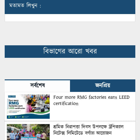
মতামত লিখুন :
বিভাগের আরো খবর
সর্বশেষ
জনপ্রিয়
Four more RMG factories earn LEED
certification
শ্রমিক নিরাপত্তা দিবস উপলক্ষে ট্রপিক্যাল
নিটেক্স লিমিটেডে বর্ণাঢ্য আয়োজন