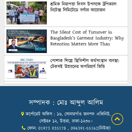
শ্রমিক নিরাপত্তা দিবস উপলক্ষে ট্রপিক্যাল
নিটেক্স লিমিটেডে বর্ণাঢ্য আয়োজন
The Silent Cost of Turnover in
Bangladesh’s Garment Industry: Why
Retention Matters More Than
Recruitment
পোশাক শিল্পে স্থিতিশীল কর্মসংস্থান ব্যবস্থা:
টেকসই উন্নয়নের অপরিহার্য ভিত্তি
শুল্কের দেয়াল ভাঙার সুযোগ: মার্কিন বাজারে
বাংলাদেশের বড় পরীক্ষা
সম্পাদক : মোঃ আব্দুল আলিম
কর্পোরেট অফিস : ১৬, সোনারগাঁও জনপদ এভিনিউ,
Honoring Excellence: Texstream
Fashion Ltd. Rewards Best Workers–
সেক্টর# ১২, উত্তরা, ঢাকা-১২৩০।
2026
ফোন: 01973 035178 , 096391-55162(নিউজ)