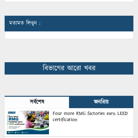
মতামত লিখুন :
বিভাগের আরো খবর
সর্বশেষ
জনপ্রিয়
Four more RMG factories earn LEED
certification